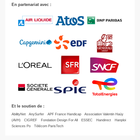
En partenariat avec :
Et le soutien de :
AbilityNet
AnySurfer
APF France Handicap
Association Valentin Haüy
(AVH)
CIGREF
Fondation Design For All
ESSEC
Handirect
Hanploi
Sciences Po
Télécom ParisTech