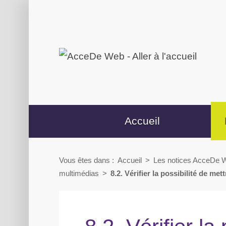
Aller
Aller
au
au
contenu
menu
secondaire
Accueil
Vous êtes dans :
Accueil
>
Les notices AcceDe W
multimédias
>
8.2. Vérifier la possibilité de 