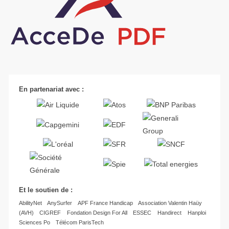
En partenariat avec :
Et le soutien de :
AbilityNet
AnySurfer
APF France Handicap
Association Valentin Haüy
(AVH)
CIGREF
Fondation Design For All
ESSEC
Handirect
Hanploi
Sciences Po
Télécom ParisTech