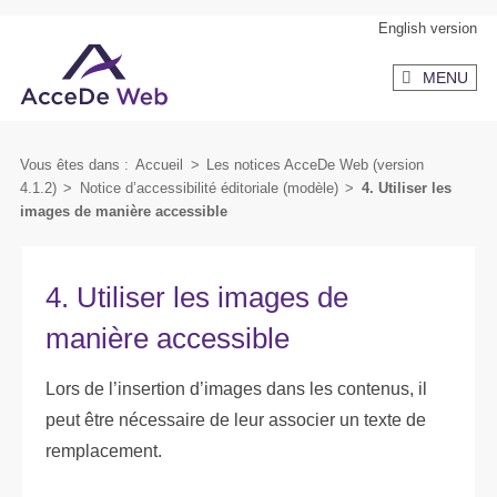
Aller
Aller
English version
au
au
MENU
contenu
menu
secondaire
Vous êtes dans :
Accueil
>
Les notices AcceDe Web (version
4.1.2)
>
Notice d’accessibilité éditoriale (modèle)
>
4. Utiliser les
images de manière accessible
4. Utiliser les images de
manière accessible
Lors de l’insertion d’images dans les contenus, il
peut être nécessaire de leur associer un texte de
remplacement.