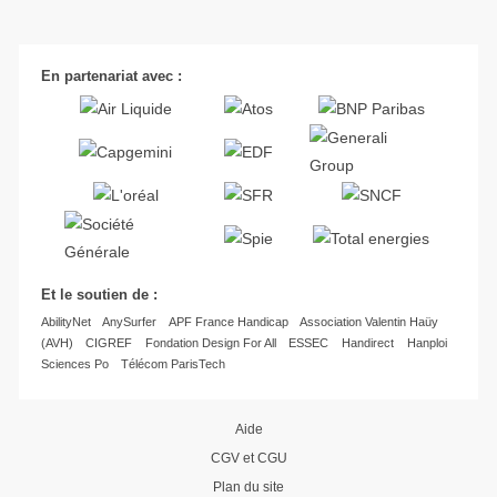
En partenariat avec :
Et le soutien de :
AbilityNet
AnySurfer
APF France Handicap
Association Valentin Haüy
(AVH)
CIGREF
Fondation Design For All
ESSEC
Handirect
Hanploi
Sciences Po
Télécom ParisTech
Aide
CGV et CGU
Plan du site