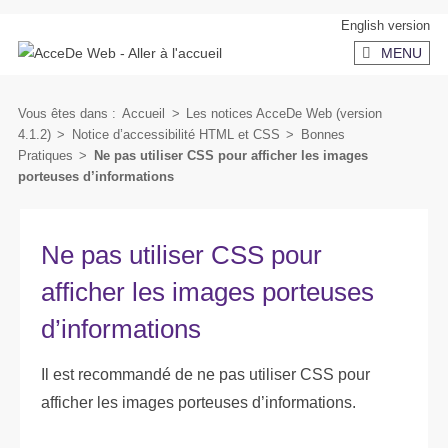
Aller
Aller
English version
au
au
MENU
contenu
menu
secondaire
Vous êtes dans :
Accueil
>
Les notices AcceDe Web (version
4.1.2)
>
Notice d’accessibilité HTML et CSS
>
Bonnes
Pratiques
>
Ne pas utiliser CSS pour afficher les images
porteuses d’informations
Ne pas utiliser CSS pour
afficher les images porteuses
d’informations
Il est recommandé de ne pas utiliser CSS pour
afficher les images porteuses d’informations.