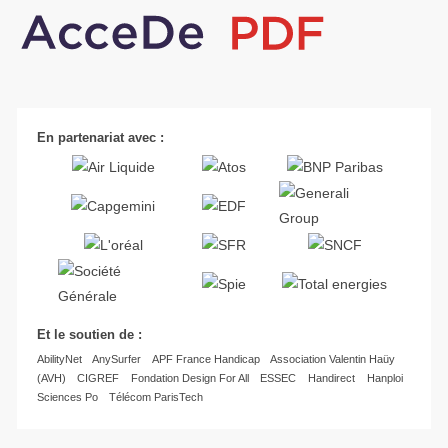
En partenariat avec :
Et le soutien de :
AbilityNet
AnySurfer
APF France Handicap
Association Valentin Haüy
(AVH)
CIGREF
Fondation Design For All
ESSEC
Handirect
Hanploi
Sciences Po
Télécom ParisTech