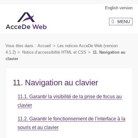
Aller
Aller
English version
au
au
MENU
contenu
menu
secondaire
Vous êtes dans :
Accueil
>
Les notices AcceDe Web (version
4.1.2)
>
Notice d’accessibilité HTML et CSS
>
11. Navigation au
clavier
11. Navigation au clavier
11.1. Garantir la visibilité de la prise de focus au
clavier
11.2. Garantir le fonctionnement de l’interface à la
souris et au clavier