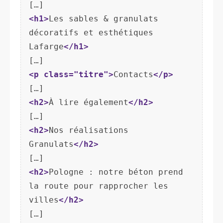
<h1>
Les sables & granulats 
décoratifs et esthétiques 
Lafarge
</h1>
<p class="titre">
Contacts
</p>
<h2>
À lire également
</h2>
<h2>
Nos réalisations 
Granulats
</h2>
<h2>
Pologne : notre béton prend 
la route pour rapprocher les 
villes
</h2>