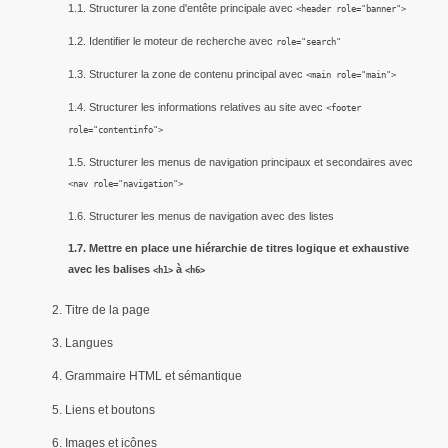
1.1. Structurer la zone d'entête principale avec
<header role="banner">
1.2. Identifier le moteur de recherche avec
role="search"
1.3. Structurer la zone de contenu principal avec
<main role="main">
1.4. Structurer les informations relatives au site avec
<footer
role="contentinfo">
1.5. Structurer les menus de navigation principaux et secondaires avec
<nav role="navigation">
1.6. Structurer les menus de navigation avec des listes
1.7. Mettre en place une hiérarchie de titres logique et exhaustive
avec les balises
à
<h1>
<h6>
2. Titre de la page
3. Langues
4. Grammaire HTML et sémantique
5. Liens et boutons
6. Images et icônes