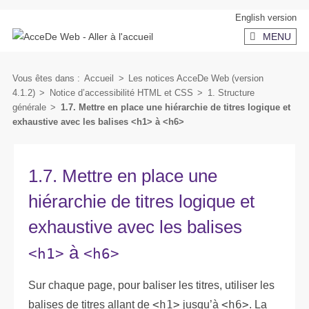
Aller
Aller
English version
au
au
MENU
contenu
menu
secondaire
Vous êtes dans :
Accueil
>
Les notices AcceDe Web (version
4.1.2)
>
Notice d’accessibilité HTML et CSS
>
1. Structure
générale
>
1.7. Mettre en place une hiérarchie de titres logique et
exhaustive avec les balises <h1> à <h6>
1.7. Mettre en place une
hiérarchie de titres logique et
exhaustive avec les balises
à
<h1>
<h6>
Sur chaque page, pour baliser les titres, utiliser les
balises de titres allant de
<h1>
jusqu’à
<h6>
. La