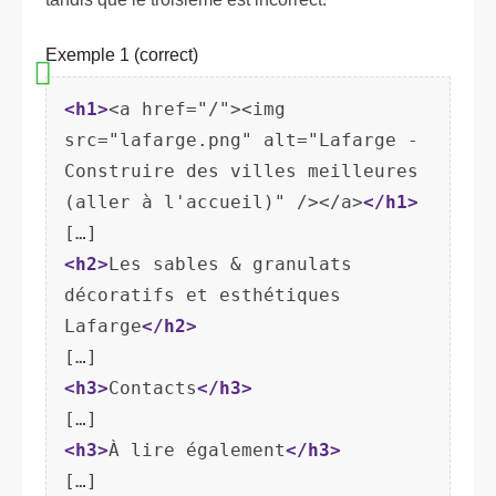
Exemple 1 (correct)
<h1>
<a href="/"><img 
src="lafarge.png" alt="Lafarge - 
Construire des villes meilleures 
(aller à l'accueil)" /></a>
</h1>
<h2>
Les sables & granulats 
décoratifs et esthétiques 
Lafarge
</h2>
<h3>
Contacts
</h3>
<h3>
À lire également
</h3>