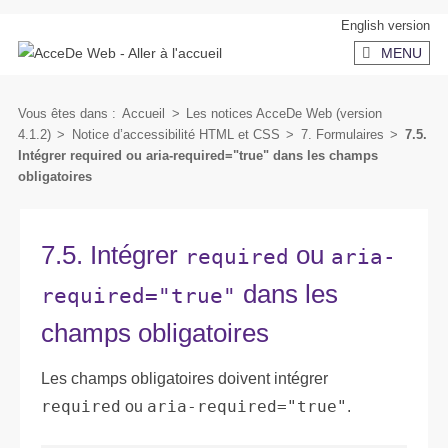
Aller
Aller
English version
au
au
MENU
contenu
menu
secondaire
Vous êtes dans :
Accueil
>
Les notices AcceDe Web (version
4.1.2)
>
Notice d’accessibilité HTML et CSS
>
7. Formulaires
>
7.5.
Intégrer required ou aria-required="true" dans les champs
obligatoires
7.5. Intégrer
ou
required
aria-
dans les
required="true"
champs obligatoires
Les champs obligatoires doivent intégrer
required
ou
aria-required="true"
.