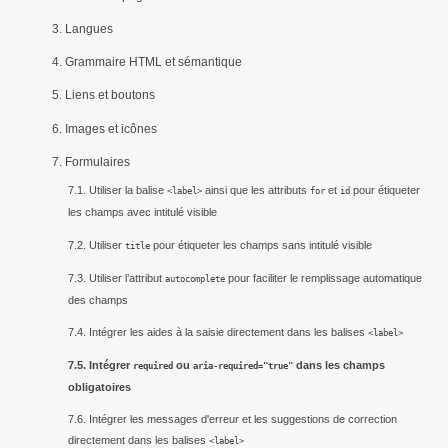
3. Langues
4. Grammaire HTML et sémantique
5. Liens et boutons
6. Images et icônes
7. Formulaires
7.1. Utiliser la balise
ainsi que les attributs
et
pour étiqueter
<label>
for
id
les champs avec intitulé visible
7.2. Utiliser
pour étiqueter les champs sans intitulé visible
title
7.3. Utiliser l’attribut
pour faciliter le remplissage automatique
autocomplete
des champs
7.4. Intégrer les aides à la saisie directement dans les balises
<label>
7.5. Intégrer
ou
dans les champs
required
aria-required="true"
obligatoires
7.6. Intégrer les messages d'erreur et les suggestions de correction
directement dans les balises
<label>