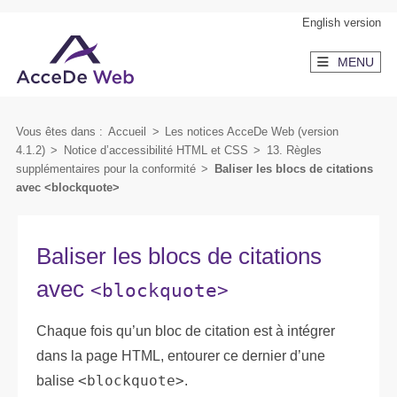
Aller
Aller
English version
au
au
MENU
contenu
menu
secondaire
Vous êtes dans :
Accueil
>
Les notices AcceDe Web (version
4.1.2)
>
Notice d’accessibilité HTML et CSS
>
13. Règles
supplémentaires pour la conformité
>
Baliser les blocs de citations
avec <blockquote>
Baliser les blocs de citations
avec
<blockquote>
Chaque fois qu’un bloc de citation est à intégrer
dans la page HTML, entourer ce dernier d’une
balise
<blockquote>
.