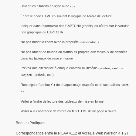
Baliser les citations en ligne avec
<q>
Écrire le code HTML en suivant la logique de l'ordre de lecture
Indiquer dans l'alternative des CAPTCHA graphiques où trouver la version
non graphique du CAPTCHA
Ne pas brider le zoom avec la propriété
user-scalable
Ne pas utiliser de balises ou d'attributs propres aux tableaux de données
dans les tableaux de mise en forme
Prévoir une alternative à chaque contenu multimédia (
,
,
<video>
<audio>
,
, etc.)
<object>
<embed>
Renseigner l’attribut
de chaque image mappée et de ses balises
alt
<area
/>
Veiller à l'ordre de lecture des tableaux de mise en forme
Veiller à la cohérence de l'ordre du flux HTML d'une page à l'autre
Bonnes Pratiques
Correspondance entre le RGAA 4.1.2 et AcceDe Web (version 4.1.2)