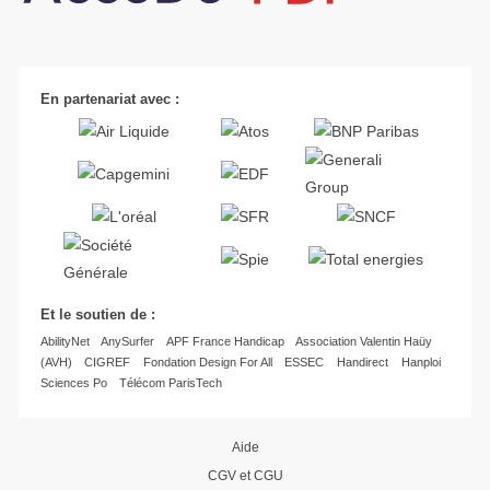
En partenariat avec :
Et le soutien de :
AbilityNet
AnySurfer
APF France Handicap
Association Valentin Haüy
(AVH)
CIGREF
Fondation Design For All
ESSEC
Handirect
Hanploi
Sciences Po
Télécom ParisTech
Aide
CGV et CGU