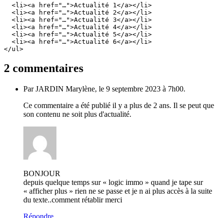
  <li><a href="…">Actualité 1</a></li>
  <li><a href="…">Actualité 2</a></li>
  <li><a href="…">Actualité 3</a></li>
  <li><a href="…">Actualité 4</a></li>
  <li><a href="…">Actualité 5</a></li>
  <li><a href="…">Actualité 6</a></li>
</ul>
2 commentaires
Par JARDIN Marylène, le 9 septembre 2023 à 7h00.
Ce commentaire a été publié il y a plus de 2 ans. Il se peut que
son contenu ne soit plus d'actualité.
BONJOUR
depuis quelque temps sur « logic immo » quand je tape sur
« afficher plus » rien ne se passe et je n ai plus accès à la suite
du texte..comment rétablir merci
Répondre