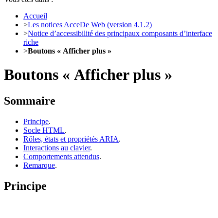
Accueil
>
Les notices AcceDe Web (version 4.1.2)
>
Notice d’accessibilité des principaux composants d’interface
riche
>
Boutons « Afficher plus »
Boutons « Afficher plus »
Sommaire
Principe
.
Socle HTML
.
Rôles, états et propriétés ARIA
.
Interactions au clavier
.
Comportements attendus
.
Remarque
.
Principe