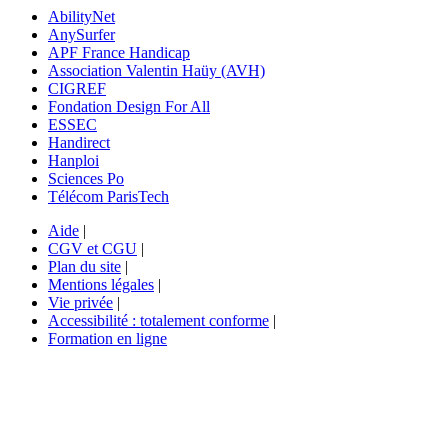
AbilityNet
AnySurfer
APF France Handicap
Association Valentin Haüy (AVH)
CIGREF
Fondation Design For All
ESSEC
Handirect
Hanploi
Sciences Po
Télécom ParisTech
Aide
|
CGV et CGU
|
Plan du site
|
Mentions légales
|
Vie privée
|
Accessibilité : totalement conforme
|
Formation en ligne