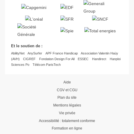
Et le soutien de :
AbilityNet
AnySurfer
APF France Handicap
Association Valentin Haüy
(AVH)
CIGREF
Fondation Design For All
ESSEC
Handirect
Hanploi
Sciences Po
Télécom ParisTech
Aide
CGV et CGU
Plan du site
Mentions légales
Vie privée
Accessibilité : totalement conforme
Formation en ligne