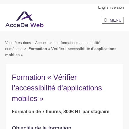
Aller
Aller
English version
au
au
MENU
contenu
menu
secondaire
Vous êtes dans :
Accueil
>
Les formations accessibilité
numérique
>
Formation « Vérifier l’accessibilité d’applications
mobiles »
Formation « Vérifier
l’accessibilité d’applications
mobiles »
Formation de 7 heures, 800€
HT
par stagiaire
Objectifs de la formation