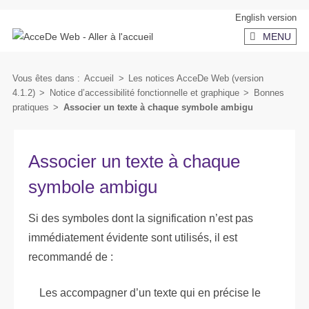
Aller
Aller
English version
au
au
MENU
contenu
menu
secondaire
Vous êtes dans :
Accueil
>
Les notices AcceDe Web (version
4.1.2)
>
Notice d’accessibilité fonctionnelle et graphique
>
Bonnes
pratiques
>
Associer un texte à chaque symbole ambigu
Associer un texte à chaque
symbole ambigu
Si des symboles dont la signification n’est pas
immédiatement évidente sont utilisés, il est
recommandé de :
Les accompagner d’un texte qui en précise le