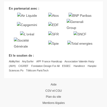
En partenariat avec :
Et le soutien de :
AbilityNet
AnySurfer
APF France Handicap
Association Valentin Haüy
(AVH)
CIGREF
Fondation Design For All
ESSEC
Handirect
Hanploi
Sciences Po
Télécom ParisTech
Aide
CGV et CGU
Plan du site
Mentions légales