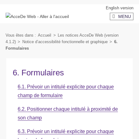
Aller
Aller
English version
au
au
MENU
contenu
menu
secondaire
Vous êtes dans :
Accueil
>
Les notices AcceDe Web (version
4.1.2)
>
Notice d’accessibilité fonctionnelle et graphique
>
6.
Formulaires
6. Formulaires
6.1. Prévoir un intitulé explicite pour chaque
champ de formulaire
6.2. Positionner chaque intitulé à proximité de
son champ
6.3. Prévoir un intitulé explicite pour chaque